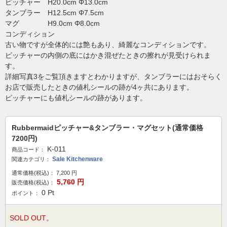
ピッチャー H20.0cm Φ13.0cm
タンブラー H12.5cm Φ7.5cm
マグ H9.0cm Φ8.0cm
コンディション
古い物ですが全体的には艶もあり、綺麗なコンディションです。
ピッチャーの内側の底にはかき混ぜたときの擦れが見受けられま
す。
詳細写真3をご覧頂きますとわかりますが、タンブラーにはおそらく
お店で販売したときの値札シールの跡が4ヶ共にあります。
ピッチャーにも値札シールの跡があります。
Rubbermaidピッチャー&タンブラー・マグセット(通常価格
7200円)
K-011
商品コード：
Sale Kitchenware
関連カテゴリ：
通常価格(税込)：
7,200
円
5,760
円
販売価格(税込)：
0
Pt
ポイント：
SOLD OUT。