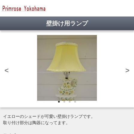
Fatal error
: Class 'MDB2' not found in
/home/jamp3939/primrose-
yokohama.com/public_html/data/class/SC_Query.php
on line
76
壁掛け用ランプ
<
>
イエローのシェードが可愛い壁掛けランプです。
取り付け部分は陶器になってます。